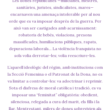
Les dones republicanes —milicianes, mestres,
sanitàries, juristes, sindicalistes, mares—
encarnaven una amenaça intolerable per al nou
orde que es va imposar després de la guerra. Per
això van ser castigades amb acarnissament:
robatoris de bebès, violacions, presons
massificades, humiliacions públiques, rapats,
depuracions laborals... La violència franquista no
sols volia derrotar-les; volia reescriure-les.
L’aparell ideològic del règim, amb institucions com
la Secció Femenina o el Patronat de la Dona, no es
va limitar a controlar-les: va adoctrinar i reprimir.
Sota el disfress de moral catòlica i tradició, es va
imposar una “feminitat” obligatòria: obedient,
silenciosa, relegada a cura del marit, els fills i la
llar. Mentrestant, milers de dones sobrevivien als