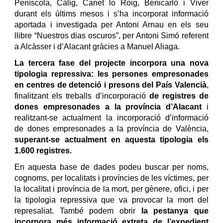
Peníscola, Càlig, Canet lo Roig, Benicarló i Viver
durant els últims mesos i s’ha incorporat informació
aportada i investigada per Antoni Arnau en els seu
llibre “Nuestros dias oscuros”, per Antoni Simó referent
a Alcàsser i d’Alacant gràcies a Manuel Aliaga.
La tercera fase del projecte incorpora una nova
tipologia repressiva: les persones empresonades
en centres de detenció i presons del País Valencià
,
finalitzant els treballs d’incorporació
de registres de
dones empresonades a la província d’Alacant
i
realitzant-se actualment la incorporació d’informació
de dones empresonades a la província de València,
superant-se actualment en aquesta tipologia els
1.600 registres.
En aquesta base de dades podeu buscar per noms,
cognoms, per localitats i províncies de les víctimes, per
la localitat i província de la mort, per gènere, ofici, i per
la tipologia repressiva que va provocar la mort del
represaliat. També podem obrir
la pestanya que
incorpora més informació extreta de l’expedient