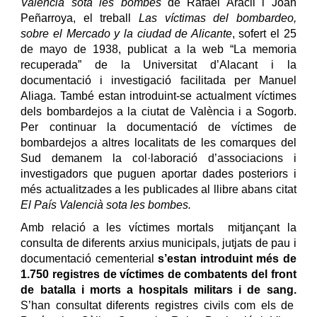
Valencià sota les bombes
de Rafael Aracil i Joan
Peñarroya, el treball
Las víctimas del bombardeo,
sobre el Mercado y la ciudad de Alicante
, sofert el 25
de mayo de 1938, publicat a la web “La memoria
recuperada” de la Universitat d’Alacant i la
documentació i investigació facilitada per Manuel
Aliaga. També estan introduint-se actualment víctimes
dels bombardejos a la ciutat de València i a Sogorb.
Per continuar la documentació de víctimes de
bombardejos a altres localitats de les comarques del
Sud demanem la col·laboració d’associacions i
investigadors que puguen aportar dades posteriors i
més actualitzades a les publicades al llibre abans citat
El País Valencià sota les bombes.
Amb relació a les víctimes mortals mitjançant la
consulta de diferents arxius municipals, jutjats de pau i
documentació cementerial
s’estan introduint més de
1.750 registres de víctimes de combatents del front
de batalla i morts a hospitals militars i de sang.
S’han consultat diferents registres civils com els de