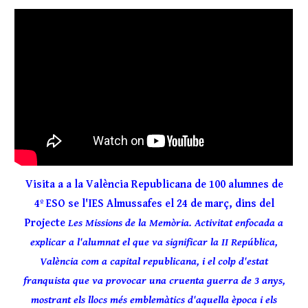
Visita a a la València Republicana de 100 alumnes de
4º ESO se l'IES Almussafes el 24 de març, dins del
Projecte
Les Missions de la Memòria. Activitat enfocada a
explicar a l'alumnat el que va significar la II República,
València com a capital republicana, i el colp d'estat
franquista que va provocar una cruenta guerra de 3 anys,
mostrant els llocs més emblemàtics d'aquella època i els